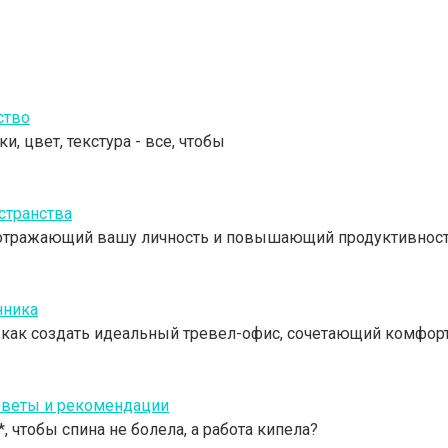
ство
, цвет, текстура - все, чтобы
странства
 отражающий вашу личность и повышающий продуктивност
нника
 как создать идеальный тревел-офис, сочетающий комфорт
оветы и рекомендации
 чтобы спина не болела, а работа кипела?