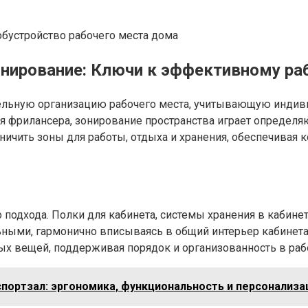
онирование: Ключи к эффективному ра
ельную организацию рабочего места, учитывающую индиви
для фрилансера, зонирование пространства играет определ
аничить зоны для работы, отдыха и хранения, обеспечивая
го подхода. Полки для кабинета, системы хранения в каби
ьными, гармонично вписываясь в общий интерьер кабинета
ых вещей, поддерживая порядок и организованность в раб
портзал: эргономика, функциональность и персонализа