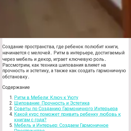
Создание пространства, где ребенок полюбит книги,
начинается с мелочей․ Ритм в интерьере, достигаемый
через мебель и декор, играет ключевую роль․
Рассмотрим, как техника шипования влияет на
прочность и эстетику, а также как создать гармоничную
обстановку․
Содержание
Ритм в Мебели: Ключ к Уюту
Шипование: Прочность и Эстетика
Советы по Созданию Гармоничного Интерьера
Какой курс поможет привить ребенку любовь к
книгам с года?
Мебель и Интерьер: Создаем Гармоничное
Пространство