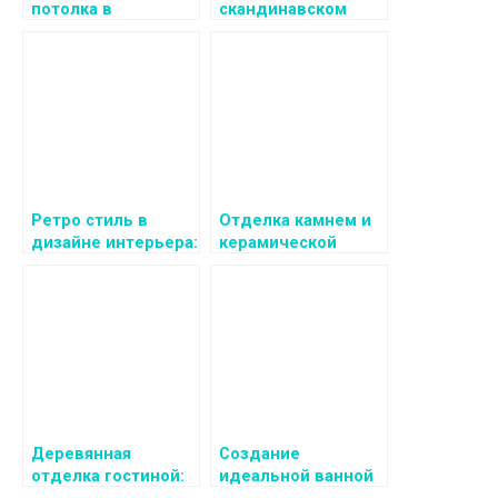
потолка в
скандинавском
интерьере
стиле
Ретро стиль в
Отделка камнем и
дизайне интерьера:
керамической
Отделка стен и
плиткой в
потолков
интерьере
Деревянная
Создание
отделка гостиной:
идеальной ванной