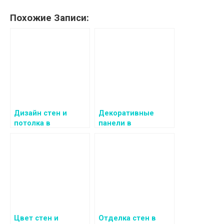
Похожие Записи:
Дизайн стен и
Декоративные
потолка в
панели в
современном
интерьере:
интерьере
современные
решения для стен и
потолка
Цвет стен и
Отделка стен в