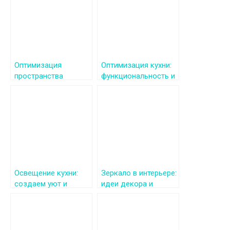
Оптимизация
Оптимизация кухни:
пространства
функциональность и
маленькой кухни:
стиль
Дизайн,
функциональность и
лайфхаки
Освещение кухни:
Зеркало в интерьере:
создаем уют и
идеи декора и
функциональность
стильные решения