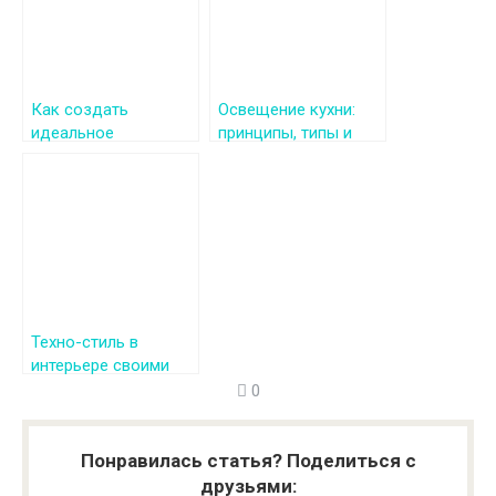
Как создать
Освещение кухни:
идеальное
принципы, типы и
освещение в ванной
советы
комнате: советы и
идеи
Техно-стиль в
интерьере своими
руками: советы для
0
мам
Понравилась статья? Поделиться с
друзьями: