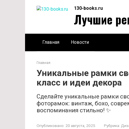
Перейти
130-books.ru
к
Лучшие ре
контенту
Главная
Новости
Главная
Уникальные рамки св
класс и идеи декора
Сделайте уникальные рамки сво
фоторамок: винтаж, бохо, совре
воспоминания стильно! ✨
Опубликовано:
20 августа, 2025
Рубрика:
Диз