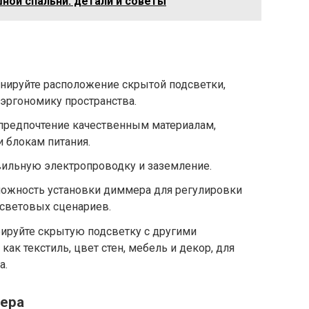
ной спальни: детали и советы
нируйте расположение скрытой подсветки,
эргономику пространства.
 предпочтение качественным материалам,
и блокам питания.
вильную электропроводку и заземление.
можность установки диммера для регулировки
 световых сценариев.
рируйте скрытую подсветку с другими
как текстиль, цвет стен, мебель и декор, для
а.
ьера