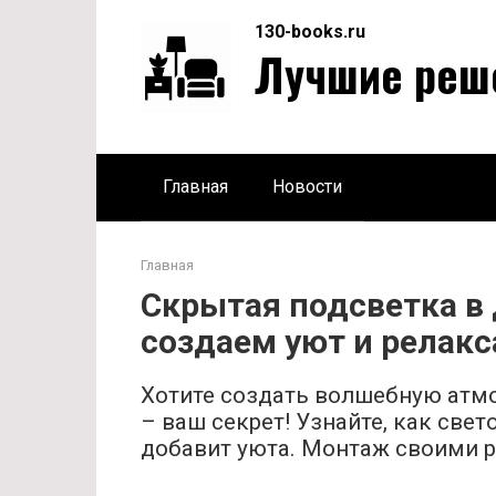
Перейти
130-books.ru
к
Лучшие реш
контенту
Главная
Новости
Главная
Скрытая подсветка в 
создаем уют и релак
Хотите создать волшебную атмо
– ваш секрет! Узнайте, как све
добавит уюта. Монтаж своими р