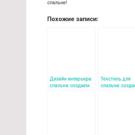
спальне!
Похожие записи:
Дизайн интерьера
Текстиль для
спальни: создаем
спальни: созд
уют и комфорт
уют с 130-book