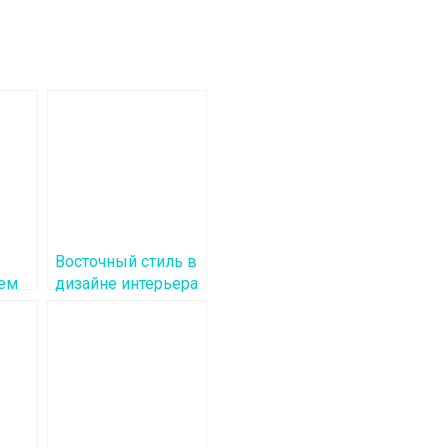
Восточный стиль в
аем
дизайне интерьера
s.ru
спальни