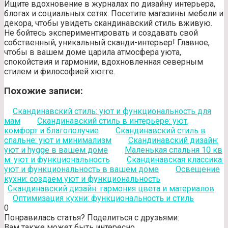
Ищите вдохновение в журналах по дизайну интерьера,
блогах и социальных сетях. Посетите магазины мебели и
декора, чтобы увидеть скандинавский стиль вживую.
Не бойтесь экспериментировать и создавать свой
собственный, уникальный сканди-интерьер! Главное,
чтобы в вашем доме царила атмосфера уюта,
спокойствия и гармонии, вдохновленная северным
стилем и философией хюгге.
Похожие записи:
Скандинавский стиль: уют и функциональность для
мам
Скандинавский стиль в интерьере: уют,
комфорт и благополучие
Скандинавский стиль в
спальне: уют и минимализм
Скандинавский дизайн:
уют и hygge в вашем доме
Маленькая спальня 10 кв
м: уют и функциональность
Скандинавская классика:
уют и функциональность в вашем доме
Освещение
кухни: создаем уют и функциональность
Скандинавский дизайн: гармония цвета и материалов
Оптимизация кухни: функциональность и стиль
0
Понравилась статья? Поделиться с друзьями:
Вам также может быть интересно