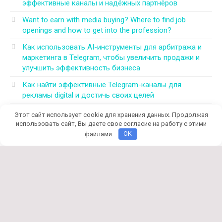
эффективные каналы и надёжных партнёров
Want to earn with media buying? Where to find job
openings and how to get into the profession?
Как использовать AI-инструменты для арбитража и
маркетинга в Telegram, чтобы увеличить продажи и
улучшить эффективность бизнеса
Как найти эффективные Telegram-каналы для
рекламы digital и достичь своих целей
Могут ли CPA-конференции и митапы для
Этот сайт использует cookie для хранения данных. Продолжая
арбитражников 2026 решить все проблемы в этой
использовать сайт, Вы даете свое согласие на работу с этими
области
файлами.
OK
© 2026 130-books.ru