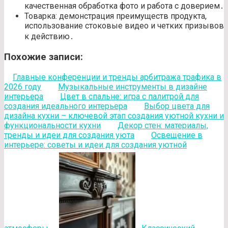
качественная обработка фото и работа с доверием․
Товарка: демонстрация преимуществ продукта,
использование стоковые видео и четких призывов
к действию․
Похожие записи:
Главные конференции и тренды арбитража трафика в
2026 году
Музыкальные инструменты в дизайне
интерьера
Цвет в спальне: игра с палитрой для
создания идеального интерьера
Выбор цвета для
дизайна кухни – ключевой этап создания уютной кухни и
функциональности кухни
Декор стен: материалы,
тренды и идеи для создания уюта
Освещение в
интерьере: советы и идеи для создания уютной