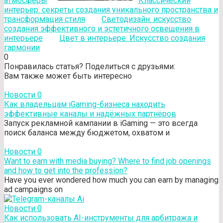
атмосферы
Классический
интерьер: секреты создания уникального пространства и
трансформация стиля
Светодизайн: искусство
создания эффективного и эстетичного освещения в
интерьере
Цвет в интерьере: Искусство создания
гармонии
0
Понравилась статья? Поделиться с друзьями:
Вам также может быть интересно
Новости
0
Как владельцам iGaming-бизнеса находить
эффективные каналы и надёжных партнёров
Запуск рекламной кампании в iGaming — это всегда
поиск баланса между бюджетом, охватом и
Новости
0
Want to earn with media buying? Where to find job openings
and how to get into the profession?
Have you ever wondered how much you can earn by managing
ad campaigns on
Новости
0
Как использовать AI-инструменты для арбитража и