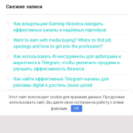
Свежие записи
Как владельцам iGaming-бизнеса находить
эффективные каналы и надёжных партнёров
Want to earn with media buying? Where to find job
openings and how to get into the profession?
Как использовать AI-инструменты для арбитража и
маркетинга в Telegram, чтобы увеличить продажи и
улучшить эффективность бизнеса
Как найти эффективные Telegram-каналы для
рекламы digital и достичь своих целей
Могут ли CPA-конференции и митапы для
Этот сайт использует cookie для хранения данных. Продолжая
арбитражников 2026 решить все проблемы в этой
использовать сайт, Вы даете свое согласие на работу с этими
области
файлами.
OK