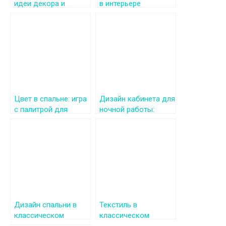
идеи декора и
в интерьере
стильные решения
Цвет в спальне: игра
Дизайн кабинета для
с палитрой для
ночной работы:
создания
освещение, цвет и
идеального
эргономика
интерьера
Дизайн спальни в
Текстиль в
классическом
классическом