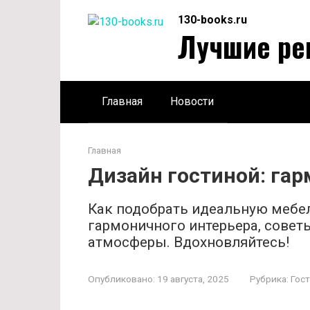
Перейти
130-books.ru
к
Лучшие ре
контенту
Главная
Новости
Главная
Дизайн гостиной: гар
Как подобрать идеальную мебел
гармоничного интерьера, совет
атмосферы. Вдохновляйтесь!
Опубликовано:
19 августа, 2025
Рубрика:
Гос