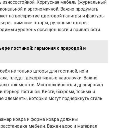
ь износостойкой. Корпусная мебель (журнальный
циональной и эргономичной. Важно продумать
лияет на восприятие цветовой палитры и фактуры
ртьеры, римские шторы, рулонные шторы,
одимый уровень освещенности и приватности.
ьере гостиной: гармония с природой и
ебя не только шторы для гостиной, но и
вала, пледы, декоративные наволочки. Важно
льных элементов. Многослойность и драпировка
интерьер гостиной. Кисти, бахрома, тесьма и
ые элементы, которые могут подчеркнуть стиль
Размер ковра и форма ковра должны
 расстановке мебели. Важен ворс и материал