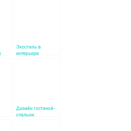
Экостиль в
к
интерьере
гостиной: гармония
с природой и
философия жизни
Дизайн гостиной-
спальни:
льные
функциональность
айн
и комфорт