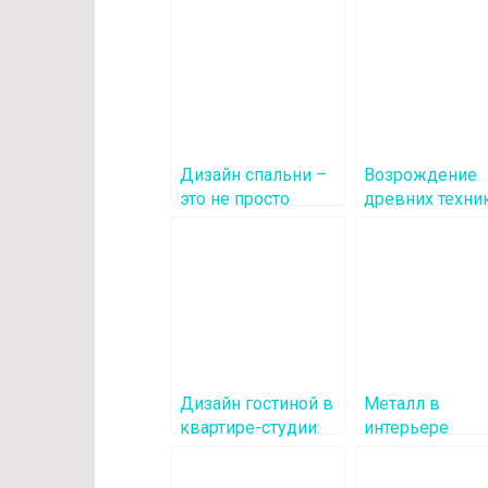
Дизайн спальни –
Возрождение
это не просто
древних техни
расстановка
текстиля в
мебели, а создание
современном
личного
дизайне
пространства, где
царит уют, комфорт
и гармония
Дизайн гостиной в
Металл в
квартире-студии:
интерьере
функциональность
гостиной: сти
и стиль
решения и диз