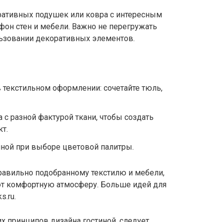
ративных подушек или ковра с интересным
фон стен и мебели. Важно не перегружать
льзовании декоративных элементов.
 текстильном оформлении: сочетайте тюль,
 с разной фактурой ткани, чтобы создать
т.
иной при выборе цветовой палитры.
правильно подобранному текстилю и мебели,
ют комфортную атмосферу. Больше идей для
.ru.
 принципов дизайна гостиной, следует